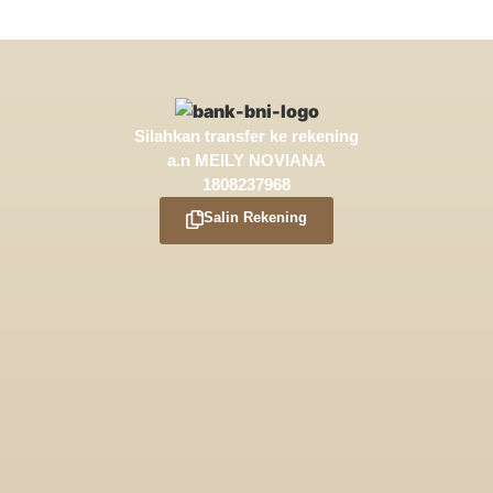
Silahkan transfer ke rekening
a.n
MEILY NOVIANA
1808237968
Salin Rekening