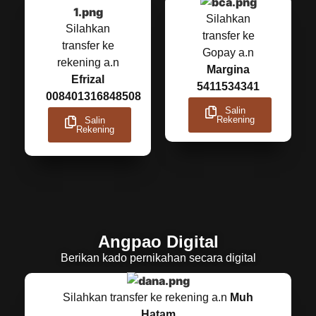
Silahkan
Silahkan
transfer ke
transfer ke
Gopay a.n
rekening a.n
Margina
Efrizal
5411534341
008401316848508
Salin
Rekening
Salin
Rekening
Angpao Digital
Berikan kado pernikahan secara digital
Silahkan transfer ke rekening a.n
Muh
Hatam