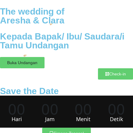
The wedding of
Aresha & Clara
Kepada Bapak/ Ibu/ Saudara/i
Tamu Undangan
Buka Undangan
Check-in
Save the Date
00
00
00
00
Hari
Jam
Menit
Detik